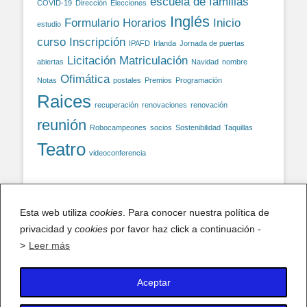
escuela de familias
COVID-19
Dirección
Elecciones
Inglés
Formulario
Horarios
Inicio
estudio
curso
Inscripción
IPAFD
Irlanda
Jornada de puertas
Licitación
Matriculación
abiertas
Navidad
nombre
Ofimática
Notas
postales
Premios
Programación
Raices
recuperación
renovaciones
renovación
reunión
Robocampeones
socios
Sostenibilidad
Taquillas
Teatro
videoconferencia
Facebook
Esta web utiliza
cookies
. Para conocer nuestra política de
privacidad y
Facebook
cookies
por favor haz click a continuación -
>
Leer más
Aceptar
X (antiguo Twitter)