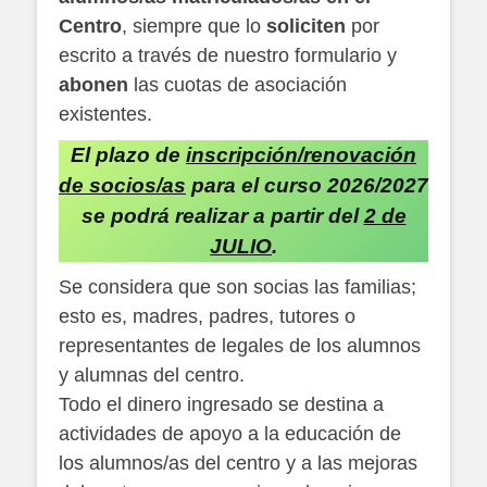
Centro
, siempre que lo
soliciten
por
escrito a través de nuestro formulario y
abonen
las cuotas de asociación
existentes.
El plazo de
inscripción/renovación
de socios/as
para el curso 2026/2027
se podrá realizar a partir del
2 de
JULIO
.
Se considera que son socias las familias;
esto es, madres, padres, tutores o
representantes de legales de los alumnos
y alumnas del centro.
Todo el dinero ingresado se destina a
actividades de apoyo a la educación de
los alumnos/as del centro y a las mejoras