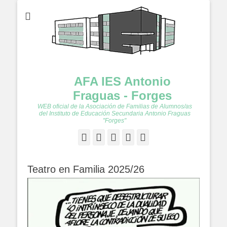
AFA IES Antonio
Fraguas - Forges
WEB oficial de la Asociación de Familias de Alumnos/as
del Instituto de Educación Secundaria Antonio Fraguas
"Forges"
Facebook
Twitter
Feed
YouTube
Instagram
Teatro en Familia 2025/26