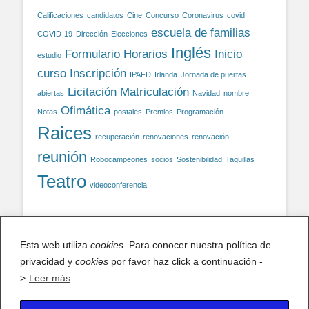
Calificaciones
candidatos
Cine
Concurso
Coronavirus
covid
escuela de familias
COVID-19
Dirección
Elecciones
Inglés
Formulario
Horarios
Inicio
estudio
curso
Inscripción
IPAFD
Irlanda
Jornada de puertas
Licitación
Matriculación
abiertas
Navidad
nombre
Ofimática
Notas
postales
Premios
Programación
Raices
recuperación
renovaciones
renovación
reunión
Robocampeones
socios
Sostenibilidad
Taquillas
Teatro
videoconferencia
Facebook
Esta web utiliza
cookies
. Para conocer nuestra política de
privacidad y
Facebook
cookies
por favor haz click a continuación -
>
Leer más