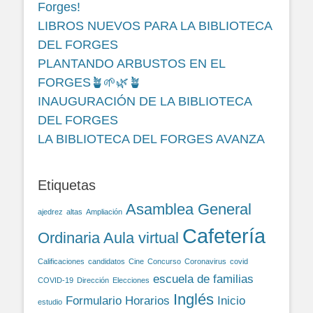
Forges!
LIBROS NUEVOS PARA LA BIBLIOTECA
DEL FORGES
PLANTANDO ARBUSTOS EN EL
FORGES🪴🌱🌿🪴
INAUGURACIÓN DE LA BIBLIOTECA
DEL FORGES
LA BIBLIOTECA DEL FORGES AVANZA
Etiquetas
Asamblea General
ajedrez
altas
Ampliación
Cafetería
Ordinaria
Aula virtual
Calificaciones
candidatos
Cine
Concurso
Coronavirus
covid
escuela de familias
COVID-19
Dirección
Elecciones
Inglés
Formulario
Horarios
Inicio
estudio