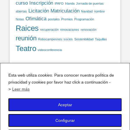
curso
Inscripción
IPAFD
Irlanda
Jornada de puertas
Licitación
Matriculación
abiertas
Navidad
nombre
Ofimática
Notas
postales
Premios
Programación
Raices
recuperación
renovaciones
renovación
reunión
Robocampeones
socios
Sostenibilidad
Taquillas
Teatro
videoconferencia
Facebook
Esta web utiliza
cookies
. Para conocer nuestra política de
privacidad y
cookies
por favor haz click a continuación -
Facebook
>
Leer más
Aceptar
X (antiguo Twitter)
Mis tuits
Configurar