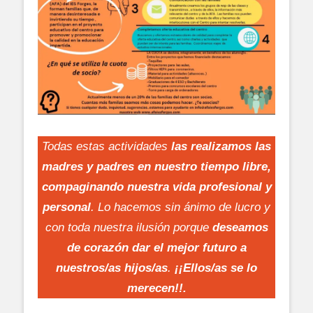
Todas estas actividades
las realizamos las
madres y padres en nuestro tiempo libre,
compaginando nuestra vida profesional y
personal
. Lo hacemos sin ánimo de lucro y
con toda nuestra ilusión porque
deseamos
de corazón dar el mejor futuro a
nuestros/as hijos/as
.
¡¡Ellos/as se lo
merecen!!.