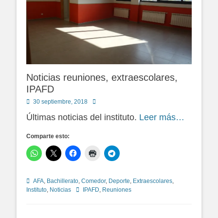
Noticias reuniones, extraescolares,
IPAFD
Publicado
Autor
30 septiembre, 2018
en
Últimas noticias del instituto.
Leer más…
Comparte esto:
Categorías
AFA
,
Bachillerato
,
Comedor
,
Deporte
,
Extraescolares
,
Etiquetas
Instituto
,
Noticias
IPAFD
,
Reuniones