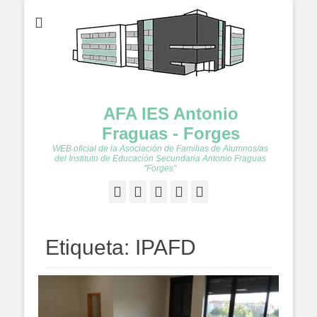
AFA IES Antonio
Fraguas - Forges
WEB oficial de la Asociación de Familias de Alumnos/as
del Instituto de Educación Secundaria Antonio Fraguas
"Forges"
Facebook
Twitter
Feed
YouTube
Instagram
Etiqueta:
IPAFD