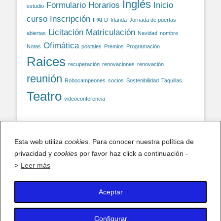
Inglés
Formulario
Horarios
Inicio
estudio
curso
Inscripción
IPAFD
Irlanda
Jornada de puertas
Licitación
Matriculación
abiertas
Navidad
nombre
Ofimática
Notas
postales
Premios
Programación
Raices
recuperación
renovaciones
renovación
reunión
Robocampeones
socios
Sostenibilidad
Taquillas
Teatro
videoconferencia
Facebook
Esta web utiliza
cookies
. Para conocer nuestra política de
privacidad y
cookies
por favor haz click a continuación -
Facebook
>
Leer más
Aceptar
X (antiguo Twitter)
Mis tuits
Configurar