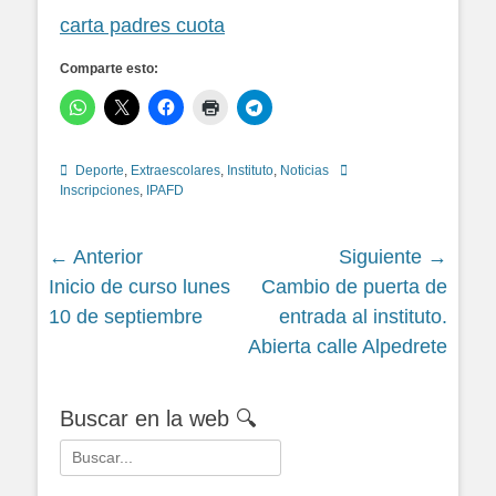
carta padres cuota
Comparte esto:
Categorías
Etiquetas
Deporte
,
Extraescolares
,
Instituto
,
Noticias
Inscripciones
,
IPAFD
Navegación
← Anterior
Siguiente →
Siguiente
Siguiente
Inicio de curso lunes
Cambio de puerta de
de
entrada:
entrada:
10 de septiembre
entrada al instituto.
entradas
Abierta calle Alpedrete
Buscar en la web 🔍
Buscar: