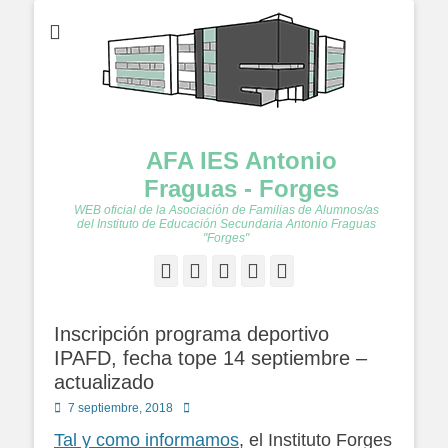
AFA IES Antonio
Fraguas - Forges
WEB oficial de la Asociación de Familias de Alumnos/as
del Instituto de Educación Secundaria Antonio Fraguas
"Forges"
Facebook
Twitter
Feed
YouTube
Instagram
Inscripción programa deportivo
IPAFD, fecha tope 14 septiembre –
actualizado
Publicado
Autor
7 septiembre, 2018
en
Tal y como informamos
, el Instituto Forges