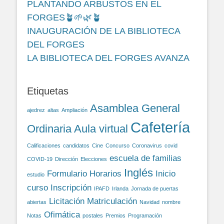
PLANTANDO ARBUSTOS EN EL
FORGES🪴🌱🌿🪴
INAUGURACIÓN DE LA BIBLIOTECA
DEL FORGES
LA BIBLIOTECA DEL FORGES AVANZA
Etiquetas
Asamblea General
ajedrez
altas
Ampliación
Cafetería
Ordinaria
Aula virtual
Calificaciones
candidatos
Cine
Concurso
Coronavirus
covid
escuela de familias
COVID-19
Dirección
Elecciones
Inglés
Formulario
Horarios
Inicio
estudio
curso
Inscripción
IPAFD
Irlanda
Jornada de puertas
Licitación
Matriculación
abiertas
Navidad
nombre
Ofimática
Notas
postales
Premios
Programación