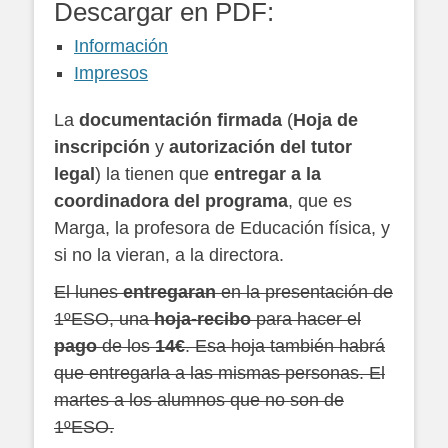
Descargar en PDF:
Información
Impresos
La
documentación firmada
(
Hoja de
inscripción
y
autorización del tutor
legal
) la tienen que
entregar a la
coordinadora del programa
, que es
Marga, la profesora de Educación física, y
si no la vieran, a la directora.
El lunes
entregaran
en la presentación de
1ºESO, una
hoja-recibo
para hacer el
pago
de los
14€
. Esa hoja también habrá
que entregarla a las mismas personas. El
martes a los alumnos que no son de
1ºESO.