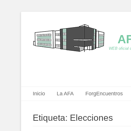
AF
WEB oficial 
Menú principal
Saltar
Inicio
La AFA
ForgEncuentros
al
contenido
Etiqueta:
Elecciones