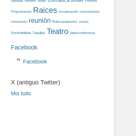
Ofimática
Navidad
nombre
Notas
postales
Premios
Raices
Programación
recuperación
renovaciones
reunión
renovación
Robocampeones
socios
Teatro
Sostenibilidad
Taquillas
videoconferencia
Facebook
Facebook
X (antiguo Twitter)
Mis tuits