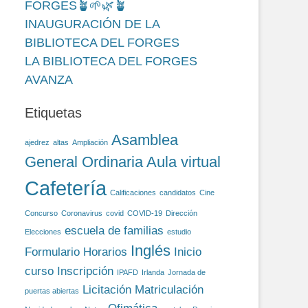
FORGES🪴🌱🌿🪴
INAUGURACIÓN DE LA
BIBLIOTECA DEL FORGES
LA BIBLIOTECA DEL FORGES
AVANZA
Etiquetas
Asamblea
ajedrez
altas
Ampliación
General Ordinaria
Aula virtual
Cafetería
Calificaciones
candidatos
Cine
Concurso
Coronavirus
covid
COVID-19
Dirección
escuela de familias
Elecciones
estudio
Inglés
Formulario
Horarios
Inicio
curso
Inscripción
IPAFD
Irlanda
Jornada de
Licitación
Matriculación
puertas abiertas