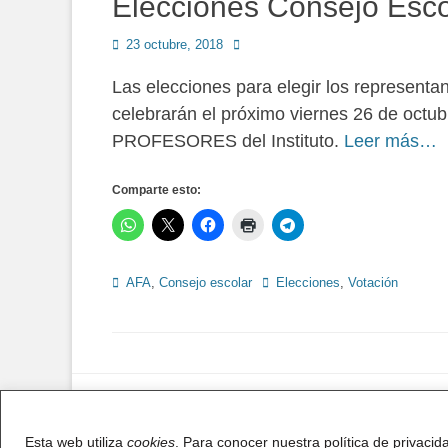
Elecciones Consejo Escol
Publicado
Autor
23 octubre, 2018
en
Las elecciones para elegir los representa
celebrarán el próximo viernes 26 de octub
PROFESORES del Instituto.
Leer más…
Comparte esto:
Categorías
Etiquetas
AFA
,
Consejo escolar
Elecciones
,
Votación
Copyright © 2026
AFA IES Antonio Fragua
Esta web utiliza
cookies
. Para conocer nuestra política de privacid