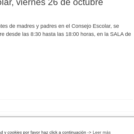
ar, viernes 26 de octubre
ntes de madres y padres en el Consejo Escolar, se
re desde las 8:30 hasta las 18:00 horas, en la SALA de
s – Forges
. Todos los derechos reservados.
Política de
ad y
cookies
por favor haz click a continuación ->
Leer más