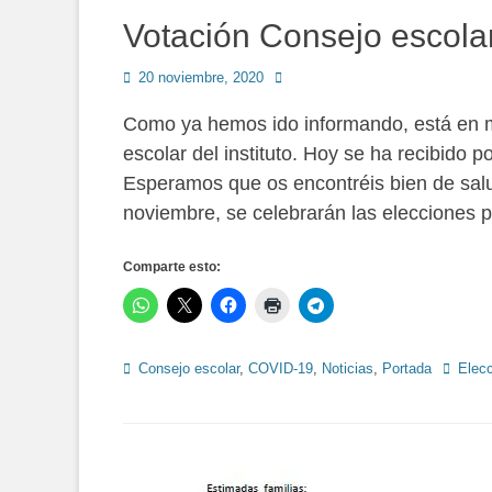
Votación Consejo escola
Publicado
Autor
20 noviembre, 2020
en
Como ya hemos ido informando, está en m
escolar del instituto. Hoy se ha recibido p
Esperamos que os encontréis bien de sal
noviembre, se celebrarán las elecciones 
Comparte esto:
Categorías
Etiquet
Consejo escolar
,
COVID-19
,
Noticias
,
Portada
Elec