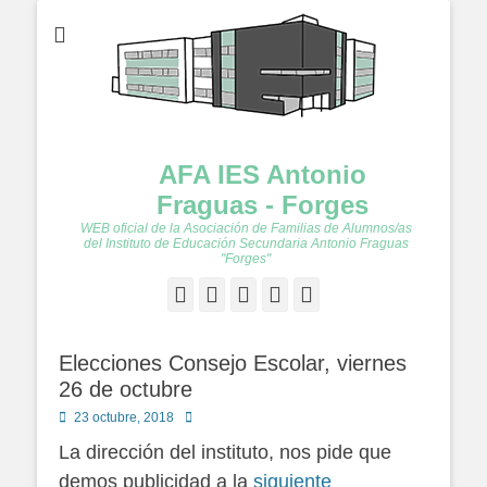
AFA IES Antonio
Fraguas - Forges
WEB oficial de la Asociación de Familias de Alumnos/as
del Instituto de Educación Secundaria Antonio Fraguas
"Forges"
Facebook
Twitter
Feed
YouTube
Instagram
Elecciones Consejo Escolar, viernes
26 de octubre
Publicado
Autor
23 octubre, 2018
en
La dirección del instituto, nos pide que
demos publicidad a la
siguiente