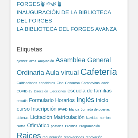
FORGES🪴🌱🌿🪴
INAUGURACIÓN DE LA BIBLIOTECA
DEL FORGES
LA BIBLIOTECA DEL FORGES AVANZA
Etiquetas
Asamblea General
ajedrez
altas
Ampliación
Cafetería
Ordinaria
Aula virtual
Calificaciones
candidatos
Cine
Concurso
Coronavirus
covid
escuela de familias
COVID-19
Dirección
Elecciones
Inglés
Formulario
Horarios
Inicio
estudio
curso
Inscripción
IPAFD
Irlanda
Jornada de puertas
Licitación
Matriculación
abiertas
Navidad
nombre
Ofimática
Notas
postales
Premios
Programación
Raices
recuperación
renovaciones
renovación