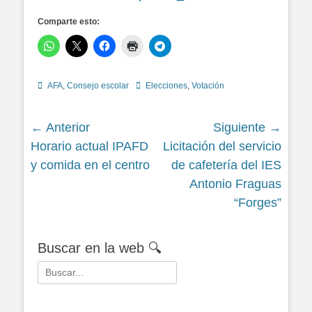
Comparte esto:
Categorías
Etiquetas
AFA
,
Consejo escolar
Elecciones
,
Votación
Navegación
← Anterior
Siguiente →
Siguiente
Siguiente
Horario actual IPAFD
Licitación del servicio
de
entrada:
entrada:
y comida en el centro
de cafetería del IES
entradas
Antonio Fraguas
“Forges”
Buscar en la web 🔍
Buscar: