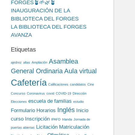
FORGES🪴🌱🌿🪴
INAUGURACIÓN DE LA
BIBLIOTECA DEL FORGES
LA BIBLIOTECA DEL FORGES
AVANZA
Etiquetas
Asamblea
ajedrez
altas
Ampliación
General Ordinaria
Aula virtual
Cafetería
Calificaciones
candidatos
Cine
Concurso
Coronavirus
covid
COVID-19
Dirección
escuela de familias
Elecciones
estudio
Inglés
Formulario
Horarios
Inicio
curso
Inscripción
IPAFD
Irlanda
Jornada de
Licitación
Matriculación
puertas abiertas