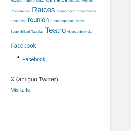
Ofimática
Navidad
nombre
Notas
postales
Premios
Raices
Programación
recuperación
renovaciones
reunión
renovación
Robocampeones
socios
Teatro
Sostenibilidad
Taquillas
videoconferencia
Facebook
Facebook
X (antiguo Twitter)
Mis tuits