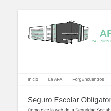
AF
WEB oficial 
Menú principal
Saltar
Inicio
La AFA
ForgEncuentros
al
contenido
Seguro Escolar Obligator
Como dice la web de la Seguridad Social