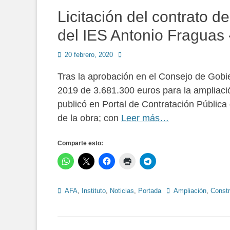
Licitación del contrato d
del IES Antonio Fraguas
Publicado
Autor
20 febrero, 2020
en
Tras la aprobación en el Consejo de Gobi
2019 de 3.681.300 euros para la ampliació
publicó en Portal de Contratación Pública
de la obra; con
Leer más…
Comparte esto:
Categorías
Etiquetas
AFA
,
Instituto
,
Noticias
,
Portada
Ampliación
,
Constr