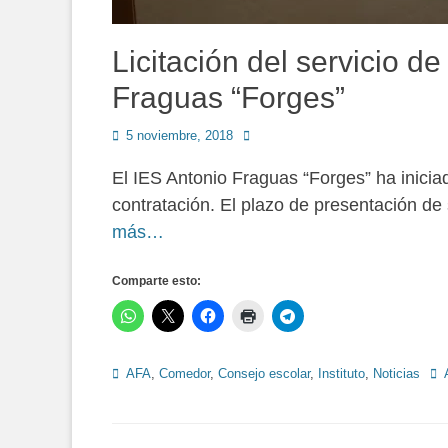
Licitación del servicio de
Fraguas “Forges”
Publicado
Autor
5 noviembre, 2018
en
El IES Antonio Fraguas “Forges” ha iniciado
contratación. El plazo de presentación de
más…
Comparte esto:
Categorías
Eti
AFA
,
Comedor
,
Consejo escolar
,
Instituto
,
Noticias