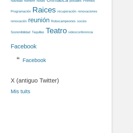
Ofimática
Navidad
nombre
Notas
postales
Premios
Raices
Programación
recuperación
renovaciones
reunión
renovación
Robocampeones
socios
Teatro
Sostenibilidad
Taquillas
videoconferencia
Facebook
Facebook
X (antiguo Twitter)
Mis tuits