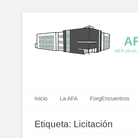
AF
WEB oficial 
Menú principal
Saltar
Inicio
La AFA
ForgEncuentros
al
contenido
Etiqueta:
Licitación