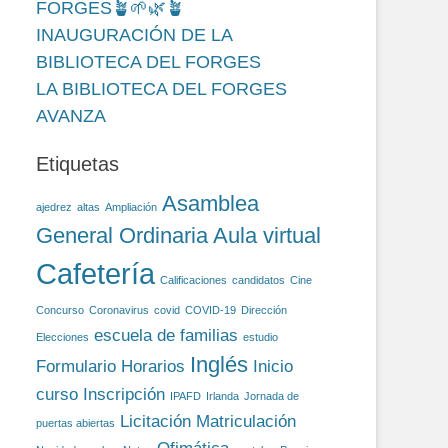
FORGES🪴🌱🌿🪴
INAUGURACIÓN DE LA
BIBLIOTECA DEL FORGES
LA BIBLIOTECA DEL FORGES
AVANZA
Etiquetas
Asamblea
ajedrez
altas
Ampliación
General Ordinaria
Aula virtual
Cafetería
Calificaciones
candidatos
Cine
Concurso
Coronavirus
covid
COVID-19
Dirección
escuela de familias
Elecciones
estudio
Inglés
Formulario
Horarios
Inicio
curso
Inscripción
IPAFD
Irlanda
Jornada de
Licitación
Matriculación
puertas abiertas