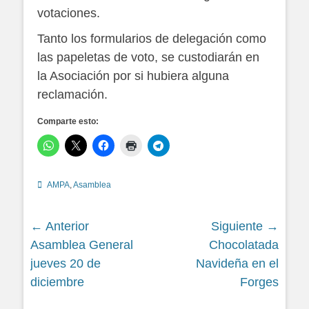
votaciones.
Tanto los formularios de delegación como
las papeletas de voto, se custodiarán en
la Asociación por si hubiera alguna
reclamación.
Comparte esto:
Categorías
AMPA
,
Asamblea
Navegación
← Anterior
Siguiente →
Siguiente
Siguiente
Asamblea General
Chocolatada
de
entrada:
entrada:
jueves 20 de
Navideña en el
entradas
diciembre
Forges