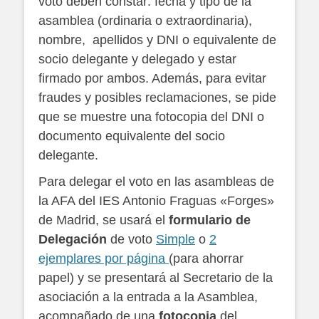
voto deben constar: fecha y tipo de la
asamblea (ordinaria o extraordinaria),
nombre, apellidos y DNI o equivalente de
socio delegante y delegado y estar
firmado por ambos. Además, para evitar
fraudes y posibles reclamaciones, se pide
que se muestre una fotocopia del DNI o
documento equivalente del socio
delegante.
Para delegar el voto en las asambleas de
la AFA del IES Antonio Fraguas «Forges»
de Madrid, se usará el
formulario de
Delegación
de voto
Simple
o
2
ejemplares por página
(para ahorrar
papel) y se presentará al Secretario de la
asociación a la entrada a la Asamblea,
acompañado de una
fotocopia
del