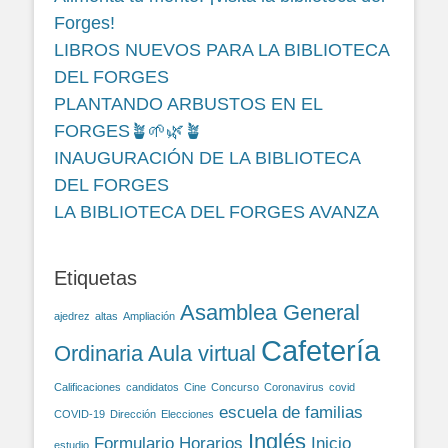
Forges!
LIBROS NUEVOS PARA LA BIBLIOTECA
DEL FORGES
PLANTANDO ARBUSTOS EN EL
FORGES🪴🌱🌿🪴
INAUGURACIÓN DE LA BIBLIOTECA
DEL FORGES
LA BIBLIOTECA DEL FORGES AVANZA
Etiquetas
Asamblea General
ajedrez
altas
Ampliación
Cafetería
Ordinaria
Aula virtual
Calificaciones
candidatos
Cine
Concurso
Coronavirus
covid
escuela de familias
COVID-19
Dirección
Elecciones
Inglés
Formulario
Horarios
Inicio
estudio