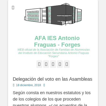
AFA IES Antonio
Fraguas - Forges
WEB oficial de la Asociación de Familias de Alumnos/as
del Instituto de Educación Secundaria Antonio Fraguas
"Forges"
Facebook
Twitter
Feed
YouTube
Instagram
Delegación del voto en las Asambleas
Publicado
Autor
18 diciembre, 2018
en
Según consta en nuestros estatutos y los
de los colegios de los que proceden
nuestros alumnos, «
Los acuerdos de la