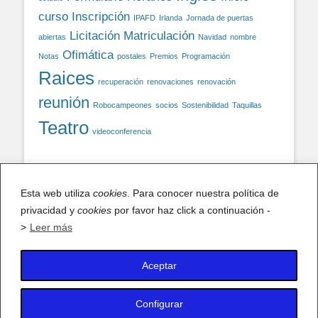
curso
Inscripción
IPAFD
Irlanda
Jornada de puertas
Licitación
Matriculación
abiertas
Navidad
nombre
Ofimática
Notas
postales
Premios
Programación
Raices
recuperación
renovaciones
renovación
reunión
Robocampeones
socios
Sostenibilidad
Taquillas
Teatro
videoconferencia
Facebook
Esta web utiliza
cookies
. Para conocer nuestra política de
privacidad y
cookies
por favor haz click a continuación -
Facebook
>
Leer más
Aceptar
X (antiguo Twitter)
Mis tuits
Configurar