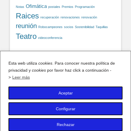
Ofimática
Notas
postales
Premios
Programación
Raices
recuperación
renovaciones
renovación
reunión
Robocampeones
socios
Sostenibilidad
Taquillas
Teatro
videoconferencia
Facebook
Esta web utiliza
cookies
. Para conocer nuestra política de
privacidad y
Facebook
cookies
por favor haz click a continuación -
>
Leer más
Aceptar
X (antiguo Twitter)
Mis tuits
Configurar
Rechazar
Copyright © 2026
AFA IES Antonio Fraguas – Forges
. Todos los
derechos reservados.
Política de privacidad y Cookies