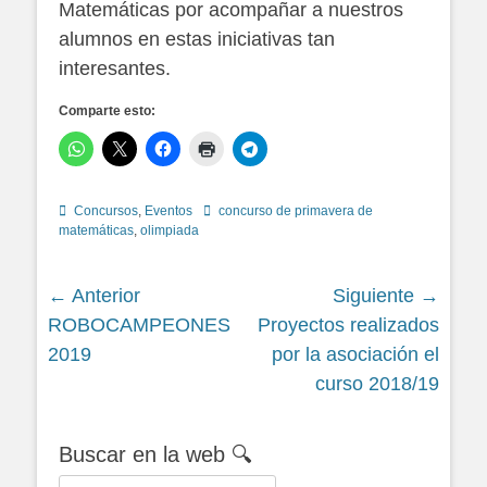
Matemáticas por acompañar a nuestros
alumnos en estas iniciativas tan
interesantes.
Comparte esto:
Categorías
Etiquetas
Concursos
,
Eventos
concurso de primavera de
matemáticas
,
olimpiada
Navegación
← Anterior
Siguiente →
Siguiente
Siguiente
ROBOCAMPEONES
Proyectos realizados
de
entrada:
entrada:
2019
por la asociación el
entradas
curso 2018/19
Buscar en la web 🔍