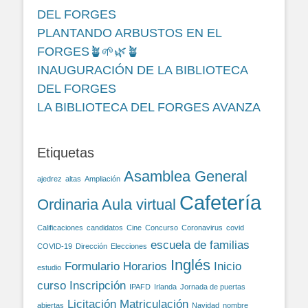
DEL FORGES
PLANTANDO ARBUSTOS EN EL
FORGES🪴🌱🌿🪴
INAUGURACIÓN DE LA BIBLIOTECA
DEL FORGES
LA BIBLIOTECA DEL FORGES AVANZA
Etiquetas
Asamblea General
ajedrez
altas
Ampliación
Cafetería
Ordinaria
Aula virtual
Calificaciones
candidatos
Cine
Concurso
Coronavirus
covid
escuela de familias
COVID-19
Dirección
Elecciones
Inglés
Formulario
Horarios
Inicio
estudio
curso
Inscripción
IPAFD
Irlanda
Jornada de puertas
Licitación
Matriculación
abiertas
Navidad
nombre