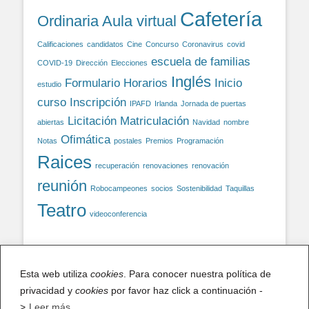
Cafetería
Ordinaria
Aula virtual
Calificaciones
candidatos
Cine
Concurso
Coronavirus
covid
escuela de familias
COVID-19
Dirección
Elecciones
Inglés
Formulario
Horarios
Inicio
estudio
curso
Inscripción
IPAFD
Irlanda
Jornada de puertas
Licitación
Matriculación
abiertas
Navidad
nombre
Ofimática
Notas
postales
Premios
Programación
Raices
recuperación
renovaciones
renovación
reunión
Robocampeones
socios
Sostenibilidad
Taquillas
Teatro
videoconferencia
Facebook
Esta web utiliza
cookies
. Para conocer nuestra política de
privacidad y
cookies
por favor haz click a continuación -
Facebook
>
Leer más