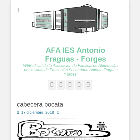
AFA IES Antonio
Fraguas - Forges
WEB oficial de la Asociación de Familias de Alumnos/as
del Instituto de Educación Secundaria Antonio Fraguas
"Forges"
Facebook
Twitter
Feed
YouTube
Instagram
cabecera bocata
Publicado
Autor
17 diciembre, 2018
en