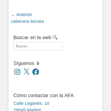
Navegación
← Anterior
Siguiente
cabecera bocata
de
entrada:
entradas
Buscar en la web 🔍
Buscar:
Síguenos 📱
Instagram
X
Facebook
Cómo contactar con la AFA
Calle Leganés, 10
28045 Madrid