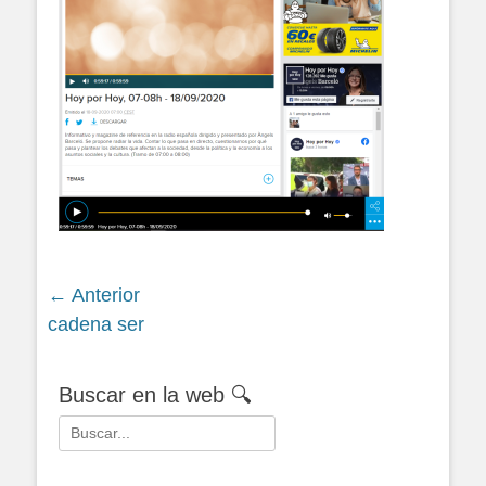
Navegación
← Anterior
Siguiente
cadena ser
de
entrada:
entradas
Buscar en la web 🔍
Buscar: