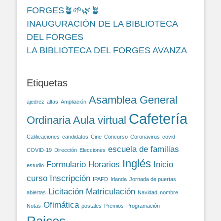
FORGES🪴🌱🌿🪴
INAUGURACIÓN DE LA BIBLIOTECA
DEL FORGES
LA BIBLIOTECA DEL FORGES AVANZA
Etiquetas
Asamblea General
ajedrez
altas
Ampliación
Cafetería
Ordinaria
Aula virtual
Calificaciones
candidatos
Cine
Concurso
Coronavirus
covid
escuela de familias
COVID-19
Dirección
Elecciones
Inglés
Formulario
Horarios
Inicio
estudio
curso
Inscripción
IPAFD
Irlanda
Jornada de puertas
Licitación
Matriculación
abiertas
Navidad
nombre
Ofimática
Notas
postales
Premios
Programación