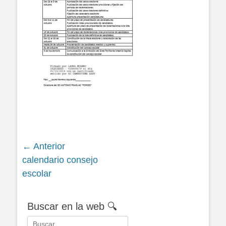
Navegación
← Anterior
Siguiente
calendario consejo
de
entrada:
escolar
entradas
Buscar en la web 🔍
Buscar: