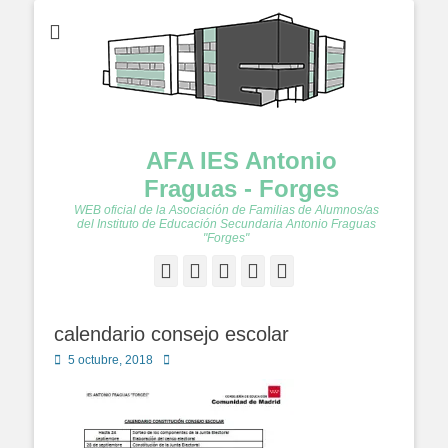
AFA IES Antonio
Fraguas - Forges
WEB oficial de la Asociación de Familias de Alumnos/as
del Instituto de Educación Secundaria Antonio Fraguas
"Forges"
Facebook
Twitter
Feed
YouTube
Instagram
calendario consejo escolar
Publicado
Autor
5 octubre, 2018
en