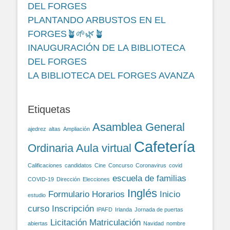
DEL FORGES
PLANTANDO ARBUSTOS EN EL
FORGES🪴🌱🌿🪴
INAUGURACIÓN DE LA BIBLIOTECA
DEL FORGES
LA BIBLIOTECA DEL FORGES AVANZA
Etiquetas
Asamblea General
ajedrez
altas
Ampliación
Cafetería
Ordinaria
Aula virtual
Calificaciones
candidatos
Cine
Concurso
Coronavirus
covid
escuela de familias
COVID-19
Dirección
Elecciones
Inglés
Formulario
Horarios
Inicio
estudio
curso
Inscripción
IPAFD
Irlanda
Jornada de puertas
Licitación
Matriculación
abiertas
Navidad
nombre