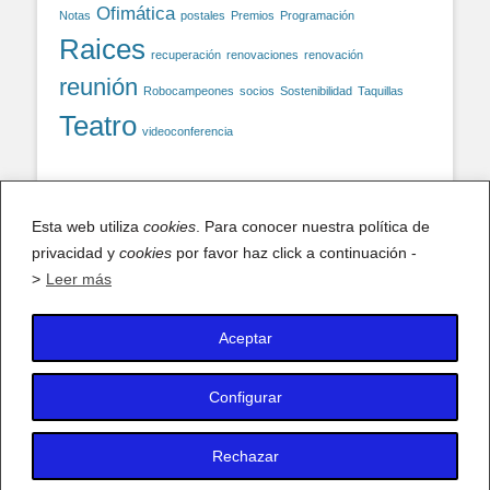
Ofimática
Notas
postales
Premios
Programación
Raices
recuperación
renovaciones
renovación
reunión
Robocampeones
socios
Sostenibilidad
Taquillas
Teatro
videoconferencia
Facebook
Esta web utiliza
cookies
. Para conocer nuestra política de
privacidad y
cookies
por favor haz click a continuación -
Facebook
>
Leer más
Aceptar
X (antiguo Twitter)
Mis tuits
Configurar
Rechazar
Copyright © 2026
AFA IES Antonio Fraguas – Forges
. Todos los
derechos reservados.
Política de privacidad y Cookies