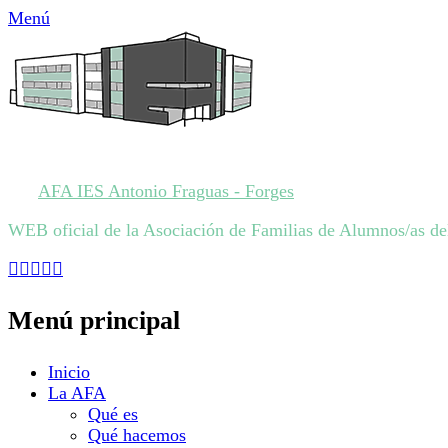
Menú
AFA IES Antonio Fraguas - Forges
WEB oficial de la Asociación de Familias de Alumnos/as de
Facebook
Twitter
Feed
YouTube
Instagram
Menú principal
Saltar
Inicio
al
La AFA
contenido
Qué es
Qué hacemos