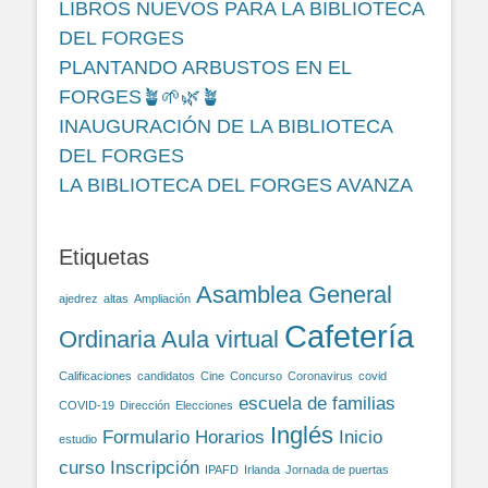
LIBROS NUEVOS PARA LA BIBLIOTECA
DEL FORGES
PLANTANDO ARBUSTOS EN EL
FORGES🪴🌱🌿🪴
INAUGURACIÓN DE LA BIBLIOTECA
DEL FORGES
LA BIBLIOTECA DEL FORGES AVANZA
Etiquetas
Asamblea General
ajedrez
altas
Ampliación
Cafetería
Ordinaria
Aula virtual
Calificaciones
candidatos
Cine
Concurso
Coronavirus
covid
escuela de familias
COVID-19
Dirección
Elecciones
Inglés
Formulario
Horarios
Inicio
estudio
curso
Inscripción
IPAFD
Irlanda
Jornada de puertas