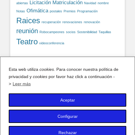
Licitación
Matriculación
abiertas
Navidad
nombre
Ofimática
Notas
postales
Premios
Programación
Raices
recuperación
renovaciones
renovación
reunión
Robocampeones
socios
Sostenibilidad
Taquillas
Teatro
videoconferencia
Facebook
Esta web utiliza
cookies
. Para conocer nuestra política de
privacidad y
cookies
por favor haz click a continuación -
Facebook
>
Leer más
Aceptar
X (antiguo Twitter)
Mis tuits
Configurar
Rechazar
Copyright © 2026
AFA IES Antonio Fraguas – Forges
. Todos los