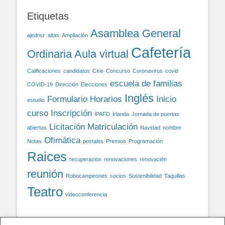
Etiquetas
Asamblea General
ajedrez
altas
Ampliación
Cafetería
Ordinaria
Aula virtual
Calificaciones
candidatos
Cine
Concurso
Coronavirus
covid
escuela de familias
COVID-19
Dirección
Elecciones
Inglés
Formulario
Horarios
Inicio
estudio
curso
Inscripción
IPAFD
Irlanda
Jornada de puertas
Licitación
Matriculación
abiertas
Navidad
nombre
Ofimática
Notas
postales
Premios
Programación
Raices
recuperación
renovaciones
renovación
reunión
Robocampeones
socios
Sostenibilidad
Taquillas
Teatro
videoconferencia