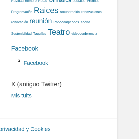
Ofimática
Navidad
nombre
Notas
postales
Premios
Raices
Programación
recuperación
renovaciones
reunión
renovación
Robocampeones
socios
Teatro
Sostenibilidad
Taquillas
videoconferencia
Facebook
Facebook
X (antiguo Twitter)
Mis tuits
 privacidad y Cookies