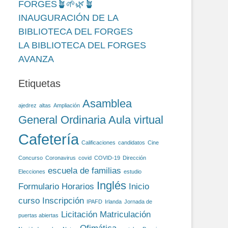
FORGES🪴🌱🌿🪴
INAUGURACIÓN DE LA
BIBLIOTECA DEL FORGES
LA BIBLIOTECA DEL FORGES
AVANZA
Etiquetas
Asamblea
ajedrez
altas
Ampliación
General Ordinaria
Aula virtual
Cafetería
Calificaciones
candidatos
Cine
Concurso
Coronavirus
covid
COVID-19
Dirección
escuela de familias
Elecciones
estudio
Inglés
Formulario
Horarios
Inicio
curso
Inscripción
IPAFD
Irlanda
Jornada de
Licitación
Matriculación
puertas abiertas