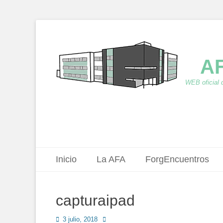
AF
WEB oficial 
Menú principal
Saltar
Inicio
La AFA
ForgEncuentros
al
contenido
capturaipad
Publicado
Autor
3 julio, 2018