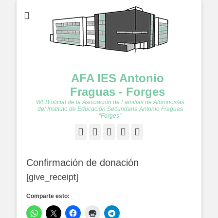
AFA IES Antonio
Fraguas - Forges
WEB oficial de la Asociación de Familias de Alumnos/as
del Instituto de Educación Secundaria Antonio Fraguas
"Forges"
Facebook
Twitter
Feed
YouTube
Instagram
Confirmación de donación
[give_receipt]
Comparte esto: