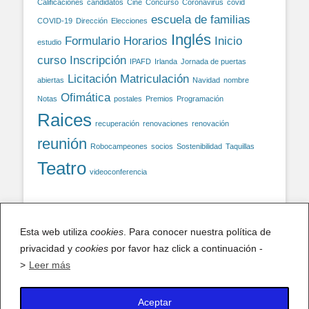
Calificaciones
candidatos
Cine
Concurso
Coronavirus
covid
escuela de familias
COVID-19
Dirección
Elecciones
Inglés
Formulario
Horarios
Inicio
estudio
curso
Inscripción
IPAFD
Irlanda
Jornada de puertas
Licitación
Matriculación
abiertas
Navidad
nombre
Ofimática
Notas
postales
Premios
Programación
Raices
recuperación
renovaciones
renovación
reunión
Robocampeones
socios
Sostenibilidad
Taquillas
Teatro
videoconferencia
Facebook
Esta web utiliza
cookies
. Para conocer nuestra política de
privacidad y
cookies
por favor haz click a continuación -
Facebook
>
Leer más
Aceptar