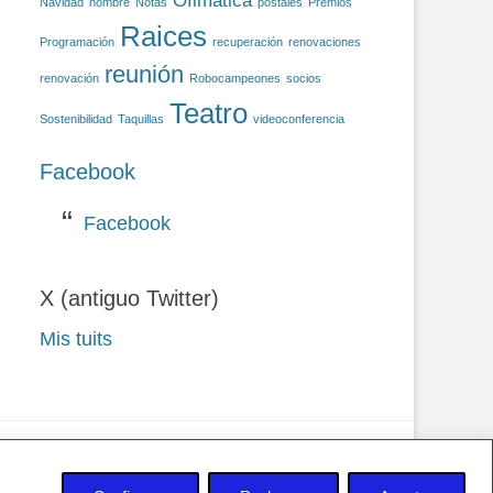
Ofimática
Navidad
nombre
Notas
postales
Premios
Raices
Programación
recuperación
renovaciones
reunión
renovación
Robocampeones
socios
Teatro
Sostenibilidad
Taquillas
videoconferencia
Facebook
Facebook
X (antiguo Twitter)
Mis tuits
 privacidad y Cookies