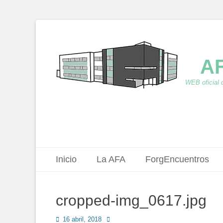
AF
WEB oficial 
Menú principal
Saltar
Inicio
La AFA
ForgEncuentros
al
contenido
cropped-img_0617.jpg
Publicado
Autor
16 abril, 2018