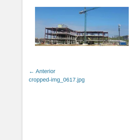
en
Navegación
← Anterior
Siguiente
cropped-img_0617.jpg
de
entrada:
entradas