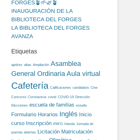
FORGES🪴🌱🌿🪴
INAUGURACIÓN DE LA
BIBLIOTECA DEL FORGES
LA BIBLIOTECA DEL FORGES
AVANZA
Etiquetas
Asamblea
ajedrez
altas
Ampliación
General Ordinaria
Aula virtual
Cafetería
Calificaciones
candidatos
Cine
Concurso
Coronavirus
covid
COVID-19
Dirección
escuela de familias
Elecciones
estudio
Inglés
Formulario
Horarios
Inicio
curso
Inscripción
IPAFD
Irlanda
Jornada de
Licitación
Matriculación
puertas abiertas