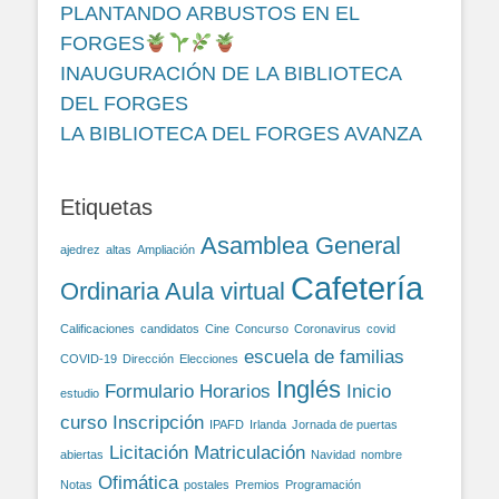
PLANTANDO ARBUSTOS EN EL
FORGES
INAUGURACIÓN DE LA BIBLIOTECA
DEL FORGES
LA BIBLIOTECA DEL FORGES AVANZA
Etiquetas
Asamblea General
ajedrez
altas
Ampliación
Cafetería
Ordinaria
Aula virtual
Calificaciones
candidatos
Cine
Concurso
Coronavirus
covid
escuela de familias
COVID-19
Dirección
Elecciones
Inglés
Formulario
Horarios
Inicio
estudio
curso
Inscripción
IPAFD
Irlanda
Jornada de puertas
Licitación
Matriculación
abiertas
Navidad
nombre
Ofimática
Notas
postales
Premios
Programación