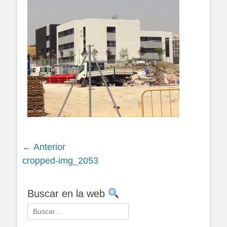
Navegación
← Anterior
Siguiente
cropped-img_2053
de
entrada:
entradas
Buscar en la web
Buscar: