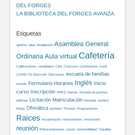
DEL FORGES
LA BIBLIOTECA DEL FORGES AVANZA
Etiquetas
Asamblea General
ajedrez
altas
Ampliación
Cafetería
Ordinaria
Aula virtual
Calificaciones
candidatos
Cine
Concurso
Coronavirus
covid
escuela de familias
COVID-19
Dirección
Elecciones
Inglés
Formulario
Horarios
Inicio
estudio
curso
Inscripción
IPAFD
Irlanda
Jornada de puertas
Licitación
Matriculación
abiertas
Navidad
nombre
Ofimática
Notas
postales
Premios
Programación
Raices
recuperación
renovaciones
renovación
reunión
Robocampeones
socios
Sostenibilidad
Taquillas