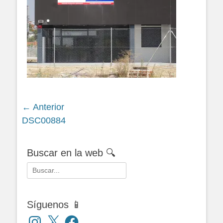
Navegación
← Anterior
Siguiente
DSC00884
de
entrada:
entradas
Buscar en la web 🔍
Buscar:
Síguenos 📱
Instagram
X
Facebook