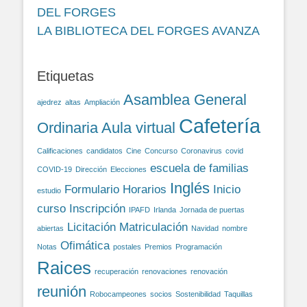
DEL FORGES
LA BIBLIOTECA DEL FORGES AVANZA
Etiquetas
Asamblea General
ajedrez
altas
Ampliación
Cafetería
Ordinaria
Aula virtual
Calificaciones
candidatos
Cine
Concurso
Coronavirus
covid
escuela de familias
COVID-19
Dirección
Elecciones
Inglés
Formulario
Horarios
Inicio
estudio
curso
Inscripción
IPAFD
Irlanda
Jornada de puertas
Licitación
Matriculación
abiertas
Navidad
nombre
Ofimática
Notas
postales
Premios
Programación
Raices
recuperación
renovaciones
renovación
reunión
Robocampeones
socios
Sostenibilidad
Taquillas