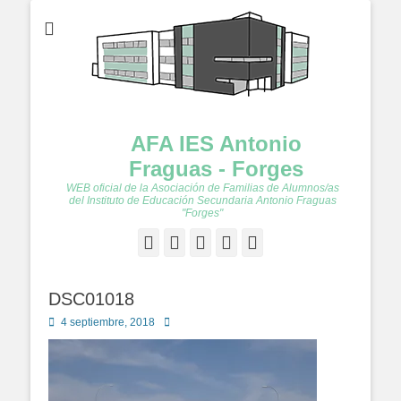
AFA IES Antonio
Fraguas - Forges
WEB oficial de la Asociación de Familias de Alumnos/as
del Instituto de Educación Secundaria Antonio Fraguas
"Forges"
Facebook
Twitter
Feed
YouTube
Instagram
DSC01018
Publicado
Autor
4 septiembre, 2018
en