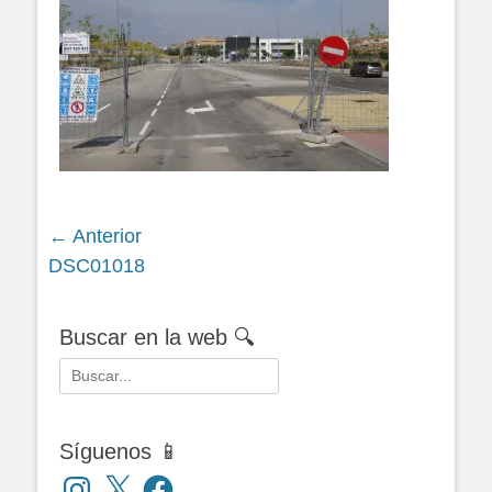
Navegación
← Anterior
Siguiente
DSC01018
de
entrada:
entradas
Buscar en la web 🔍
Buscar:
Síguenos 📱
Instagram
X
Facebook