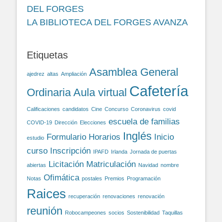
DEL FORGES
LA BIBLIOTECA DEL FORGES AVANZA
Etiquetas
Asamblea General
ajedrez
altas
Ampliación
Cafetería
Ordinaria
Aula virtual
Calificaciones
candidatos
Cine
Concurso
Coronavirus
covid
escuela de familias
COVID-19
Dirección
Elecciones
Inglés
Formulario
Horarios
Inicio
estudio
curso
Inscripción
IPAFD
Irlanda
Jornada de puertas
Licitación
Matriculación
abiertas
Navidad
nombre
Ofimática
Notas
postales
Premios
Programación
Raices
recuperación
renovaciones
renovación
reunión
Robocampeones
socios
Sostenibilidad
Taquillas