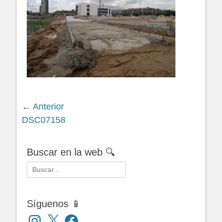
Navegación
← Anterior
Siguiente
DSC07158
de
entrada:
entradas
Buscar en la web 🔍
Buscar:
Síguenos 📱
Instagram
X
Facebook