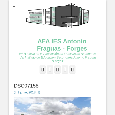
AFA IES Antonio
Fraguas - Forges
WEB oficial de la Asociación de Familias de Alumnos/as
del Instituto de Educación Secundaria Antonio Fraguas
"Forges"
Facebook
Twitter
Feed
YouTube
Instagram
DSC07158
Publicado
Autor
1 junio, 2018
en