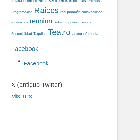
Ofimática
Navidad
nombre
Notas
postales
Premios
Raices
Programación
recuperación
renovaciones
reunión
renovación
Robocampeones
socios
Teatro
Sostenibilidad
Taquillas
videoconferencia
Facebook
Facebook
X (antiguo Twitter)
Mis tuits