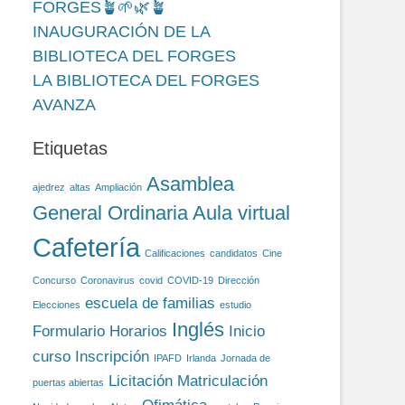
FORGES🪴🌱🌿🪴
INAUGURACIÓN DE LA
BIBLIOTECA DEL FORGES
LA BIBLIOTECA DEL FORGES
AVANZA
Etiquetas
Asamblea
ajedrez
altas
Ampliación
General Ordinaria
Aula virtual
Cafetería
Calificaciones
candidatos
Cine
Concurso
Coronavirus
covid
COVID-19
Dirección
escuela de familias
Elecciones
estudio
Inglés
Formulario
Horarios
Inicio
curso
Inscripción
IPAFD
Irlanda
Jornada de
Licitación
Matriculación
puertas abiertas