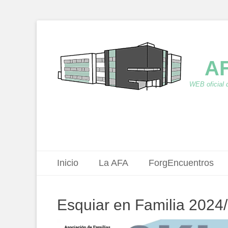
AF
WEB oficial 
Menú principal
Saltar
Inicio
La AFA
ForgEncuentros
al
contenido
Esquiar en Familia 2024