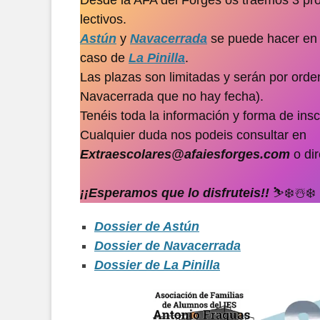
lectivos.
Astún
y
Navacerrada
se puede hacer en 
caso de
La Pinilla
.
Las plazas son limitadas y serán por orde
Navacerrada que no hay fecha).
Tenéis toda la información y forma de insc
Cualquier duda nos podeis consultar en
Extraescolares@afaiesforges.com
o dir
¡¡Esperamos que lo disfruteis!!
⛷️❄️☃️❄️
Dossier de Astún
Dossier de Navacerrada
Dossier de La Pinilla