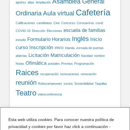
Asamblea General
ajedrez
altas
Ampliación
Cafetería
Ordinaria
Aula virtual
Calificaciones
candidatos
Cine
Concurso
Coronavirus
covid
escuela de familias
COVID-19
Dirección
Elecciones
Inglés
Formulario
Horarios
Inicio
estudio
curso
Inscripción
IPAFD
Irlanda
Jornada de puertas
Licitación
Matriculación
abiertas
Navidad
nombre
Ofimática
Notas
postales
Premios
Programación
Raices
recuperación
renovaciones
renovación
reunión
Robocampeones
socios
Sostenibilidad
Taquillas
Teatro
videoconferencia
Facebook
Esta web utiliza
cookies
. Para conocer nuestra política de
privacidad y
Facebook
cookies
por favor haz click a continuación -