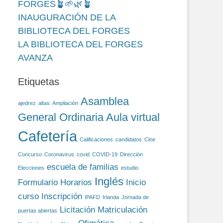
FORGES🪴🌱🌿🪴
INAUGURACIÓN DE LA
BIBLIOTECA DEL FORGES
LA BIBLIOTECA DEL FORGES
AVANZA
Etiquetas
Asamblea
ajedrez
altas
Ampliación
General Ordinaria
Aula virtual
Cafetería
Calificaciones
candidatos
Cine
Concurso
Coronavirus
covid
COVID-19
Dirección
escuela de familias
Elecciones
estudio
Inglés
Formulario
Horarios
Inicio
curso
Inscripción
IPAFD
Irlanda
Jornada de
Licitación
Matriculación
puertas abiertas