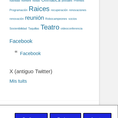
Ofimática
Navidad
nombre
Notas
postales
Premios
Raices
Programación
recuperación
renovaciones
reunión
renovación
Robocampeones
socios
Teatro
Sostenibilidad
Taquillas
videoconferencia
Facebook
Facebook
X (antiguo Twitter)
Mis tuits
 privacidad y Cookies