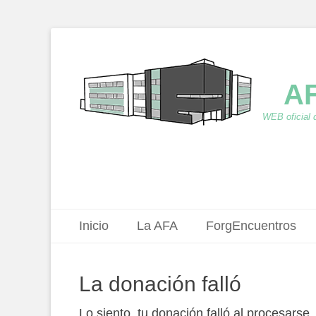
AF
WEB oficial 
Menú principal
Saltar
Inicio
La AFA
ForgEncuentros
al
contenido
La donación falló
Lo siento, tu donación falló al procesarse.