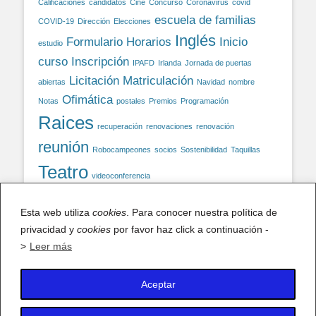
Calificaciones
candidatos
Cine
Concurso
Coronavirus
covid
escuela de familias
COVID-19
Dirección
Elecciones
Inglés
Formulario
Horarios
Inicio
estudio
curso
Inscripción
IPAFD
Irlanda
Jornada de puertas
Licitación
Matriculación
abiertas
Navidad
nombre
Ofimática
Notas
postales
Premios
Programación
Raices
recuperación
renovaciones
renovación
reunión
Robocampeones
socios
Sostenibilidad
Taquillas
Teatro
videoconferencia
Esta web utiliza
cookies
. Para conocer nuestra política de
Facebook
privacidad y
cookies
por favor haz click a continuación -
>
Leer más
Aceptar
X (antiguo Twitter)
Mis tuits