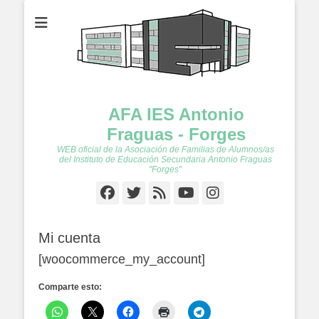
AFA IES Antonio
Fraguas - Forges
WEB oficial de la Asociación de Familias de Alumnos/as
del Instituto de Educación Secundaria Antonio Fraguas
"Forges"
Facebook
Twitter
Feed
YouTube
Instagram
Mi cuenta
[woocommerce_my_account]
Comparte esto: