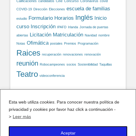
Calificaciones
candidatos
Cine
Concurso
Coronavirus
covid
escuela de familias
COVID-19
Dirección
Elecciones
Inglés
Formulario
Horarios
Inicio
estudio
curso
Inscripción
IPAFD
Irlanda
Jornada de puertas
Licitación
Matriculación
abiertas
Navidad
nombre
Ofimática
Notas
postales
Premios
Programación
Raices
recuperación
renovaciones
renovación
reunión
Robocampeones
socios
Sostenibilidad
Taquillas
Teatro
videoconferencia
Facebook
Esta web utiliza
cookies
. Para conocer nuestra política de
privacidad y
cookies
por favor haz click a continuación -
Facebook
>
Leer más
Aceptar