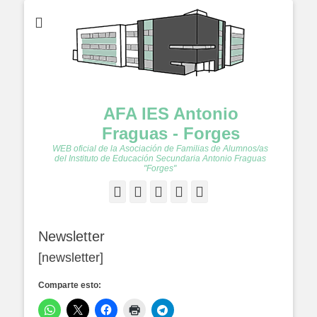
AFA IES Antonio
Fraguas - Forges
WEB oficial de la Asociación de Familias de Alumnos/as
del Instituto de Educación Secundaria Antonio Fraguas
"Forges"
Facebook
Twitter
Feed
YouTube
Instagram
Newsletter
[newsletter]
Comparte esto: