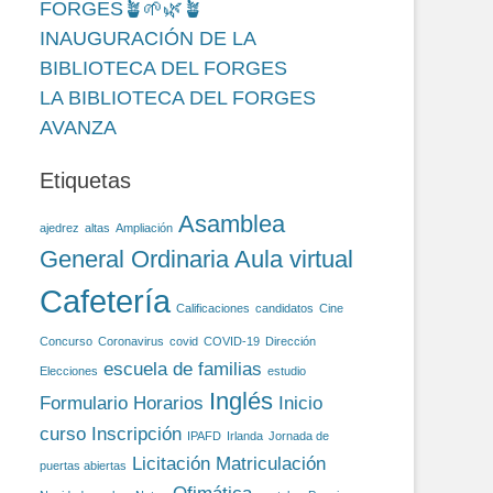
FORGES🪴🌱🌿🪴
INAUGURACIÓN DE LA
BIBLIOTECA DEL FORGES
LA BIBLIOTECA DEL FORGES
AVANZA
Etiquetas
Asamblea
ajedrez
altas
Ampliación
General Ordinaria
Aula virtual
Cafetería
Calificaciones
candidatos
Cine
Concurso
Coronavirus
covid
COVID-19
Dirección
escuela de familias
Elecciones
estudio
Inglés
Formulario
Horarios
Inicio
curso
Inscripción
IPAFD
Irlanda
Jornada de
Licitación
Matriculación
puertas abiertas