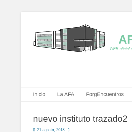
AF
WEB oficial 
Menú principal
Saltar
Inicio
La AFA
ForgEncuentros
al
contenido
nuevo instituto trazado2
Publicado
Autor
21 agosto, 2018