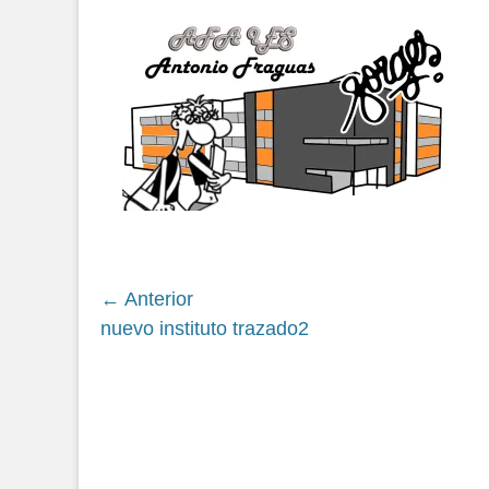
en
Navegación
← Anterior
Siguiente
nuevo instituto trazado2
de
entrada:
entradas