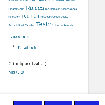
Ofimática
Navidad
nombre
Notas
postales
Premios
Raices
Programación
recuperación
renovaciones
reunión
renovación
Robocampeones
socios
Teatro
Sostenibilidad
Taquillas
videoconferencia
Facebook
Facebook
X (antiguo Twitter)
Mis tuits
 privacidad y Cookies