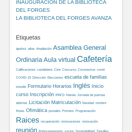
INAUGURACIÓN DE LA BIBLIOTECA
DEL FORGES
LA BIBLIOTECA DEL FORGES AVANZA
Etiquetas
Asamblea General
ajedrez
altas
Ampliación
Cafetería
Ordinaria
Aula virtual
Calificaciones
candidatos
Cine
Concurso
Coronavirus
covid
escuela de familias
COVID-19
Dirección
Elecciones
Inglés
Formulario
Horarios
Inicio
estudio
curso
Inscripción
IPAFD
Irlanda
Jornada de puertas
Licitación
Matriculación
abiertas
Navidad
nombre
Ofimática
Notas
postales
Premios
Programación
Raices
recuperación
renovaciones
renovación
reunión
Robocampeones
socios
Sostenibilidad
Taquillas