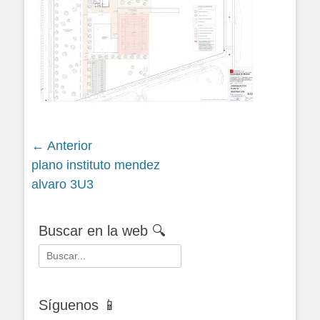
Navegación
← Anterior
Siguiente
plano instituto mendez
de
entrada:
alvaro 3U3
entradas
Buscar en la web 🔍
Buscar:
Síguenos 📱