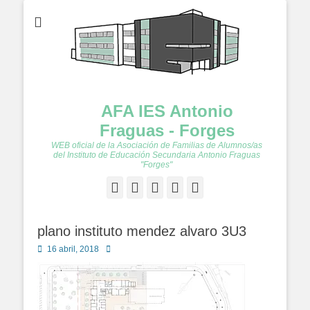
AFA IES Antonio
Fraguas - Forges
WEB oficial de la Asociación de Familias de Alumnos/as
del Instituto de Educación Secundaria Antonio Fraguas
"Forges"
Facebook
Twitter
Feed
YouTube
Instagram
plano instituto mendez alvaro 3U3
Publicado
Autor
16 abril, 2018
en