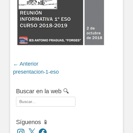
Navegación
← Anterior
Siguiente
presentacion-1-eso
de
entrada:
entradas
Buscar en la web 🔍
Buscar:
Síguenos 📱
Instagram
X
Facebook