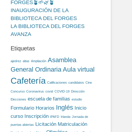
FORGES🪴🌱🌿🪴
INAUGURACIÓN DE LA
BIBLIOTECA DEL FORGES
LA BIBLIOTECA DEL FORGES
AVANZA
Etiquetas
Asamblea
ajedrez
altas
Ampliación
General Ordinaria
Aula virtual
Cafetería
Calificaciones
candidatos
Cine
Concurso
Coronavirus
covid
COVID-19
Dirección
escuela de familias
Elecciones
estudio
Inglés
Formulario
Horarios
Inicio
curso
Inscripción
IPAFD
Irlanda
Jornada de
Licitación
Matriculación
puertas abiertas