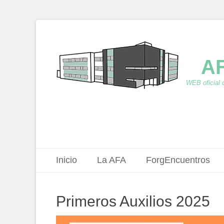
AF
WEB oficial 
Menú principal
Saltar
Inicio
La AFA
ForgEncuentros
al
contenido
Primeros Auxilios 2025