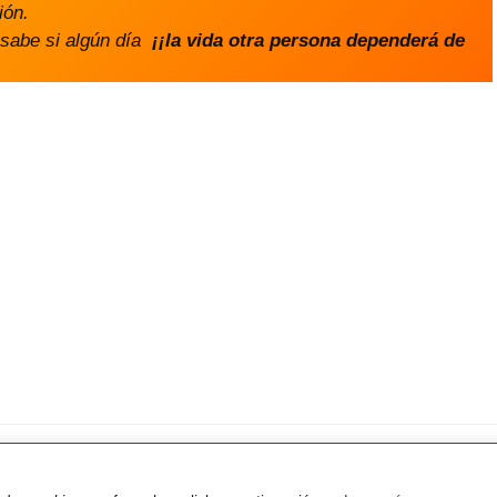
ión.
sabe si algún día
¡¡la vida otra persona dependerá de
s – Forges
. Todos los derechos reservados.
Política de