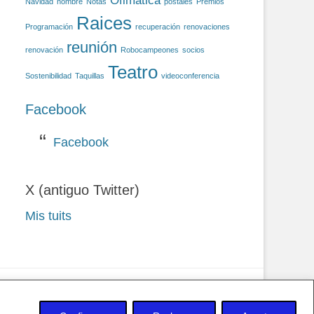
Ofimática
Navidad
nombre
Notas
postales
Premios
Raices
Programación
recuperación
renovaciones
reunión
renovación
Robocampeones
socios
Teatro
Sostenibilidad
Taquillas
videoconferencia
Facebook
Facebook
X (antiguo Twitter)
Mis tuits
 privacidad y Cookies