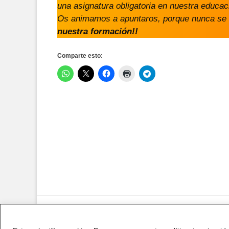
una asignatura obligatoria en nuestra educac
Os animamos a apuntaros, porque nunca se 
nuestra formación!!
Comparte esto:
Copyright © 2026
AFA IES Antonio Fragua