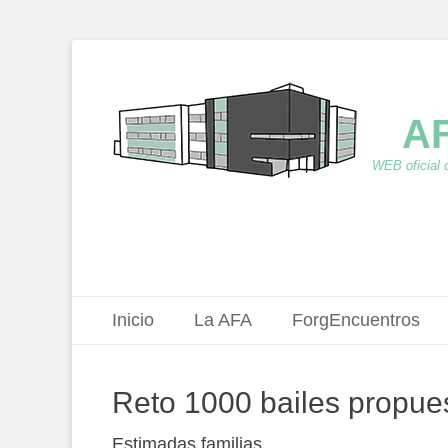
AF
WEB oficial 
Menú principal
Saltar
Inicio
La AFA
ForgEncuentros
al
contenido
Reto 1000 bailes propue
Estimadas familias,