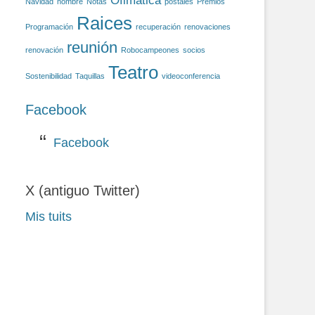
Ofimática
Navidad
nombre
Notas
postales
Premios
Raices
Programación
recuperación
renovaciones
reunión
renovación
Robocampeones
socios
Teatro
Sostenibilidad
Taquillas
videoconferencia
Facebook
Facebook
X (antiguo Twitter)
Mis tuits