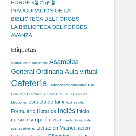
FORGES🪴🌱🌿🪴
INAUGURACIÓN DE LA
BIBLIOTECA DEL FORGES
LA BIBLIOTECA DEL FORGES
AVANZA
Etiquetas
Asamblea
ajedrez
altas
Ampliación
General Ordinaria
Aula virtual
Cafetería
Calificaciones
candidatos
Cine
Concurso
Coronavirus
covid
COVID-19
Dirección
escuela de familias
Elecciones
estudio
Inglés
Formulario
Horarios
Inicio
curso
Inscripción
IPAFD
Irlanda
Jornada de
Licitación
Matriculación
puertas abiertas