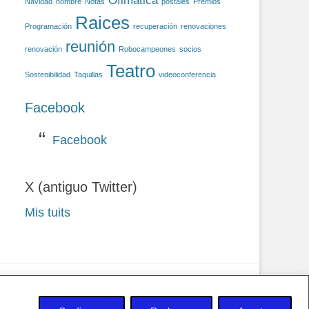
Ofimática
Navidad
nombre
Notas
postales
Premios
Raices
Programación
recuperación
renovaciones
reunión
renovación
Robocampeones
socios
Teatro
Sostenibilidad
Taquillas
videoconferencia
Facebook
Facebook
X (antiguo Twitter)
Mis tuits
 privacidad y Cookies