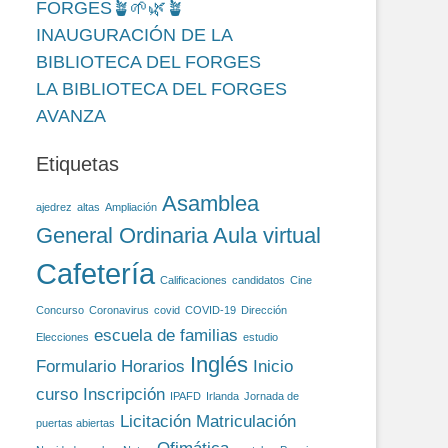
FORGES🪴🌱🌿🪴
INAUGURACIÓN DE LA
BIBLIOTECA DEL FORGES
LA BIBLIOTECA DEL FORGES
AVANZA
Etiquetas
Asamblea
ajedrez
altas
Ampliación
General Ordinaria
Aula virtual
Cafetería
Calificaciones
candidatos
Cine
Concurso
Coronavirus
covid
COVID-19
Dirección
escuela de familias
Elecciones
estudio
Inglés
Formulario
Horarios
Inicio
curso
Inscripción
IPAFD
Irlanda
Jornada de
Licitación
Matriculación
puertas abiertas