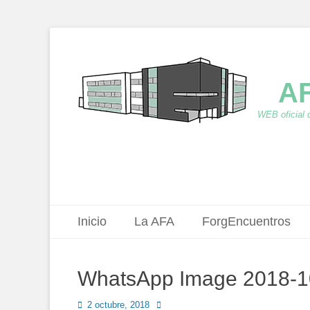
AF
WEB oficial 
Menú principal
Saltar
Inicio
La AFA
ForgEncuentros
al
contenido
WhatsApp Image 2018-10
Publicado
Autor
2 octubre, 2018