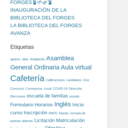
FORGES🪴🌱🌿🪴
INAUGURACIÓN DE LA
BIBLIOTECA DEL FORGES
LA BIBLIOTECA DEL FORGES
AVANZA
Etiquetas
Asamblea
ajedrez
altas
Ampliación
General Ordinaria
Aula virtual
Cafetería
Calificaciones
candidatos
Cine
Concurso
Coronavirus
covid
COVID-19
Dirección
escuela de familias
Elecciones
estudio
Inglés
Formulario
Horarios
Inicio
curso
Inscripción
IPAFD
Irlanda
Jornada de
Licitación
Matriculación
puertas abiertas