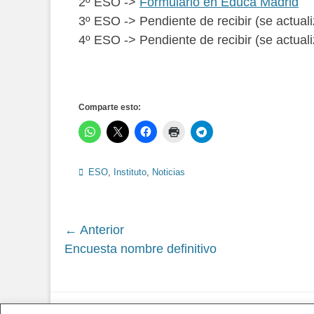
2º ESO ->
Formulario en Educa Madrid
3º ESO -> Pendiente de recibir (se actuali
4º ESO -> Pendiente de recibir (se actuali
Comparte esto:
Categorías
ESO
,
Instituto
,
Noticias
Navegación
← Anterior
Siguiente
Encuesta nombre definitivo
de
entrada:
entradas