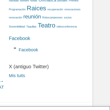
Ofimática
Navidad
nombre
Notas
postales
Premios
Raices
Programación
recuperación
renovaciones
reunión
renovación
Robocampeones
socios
Teatro
Sostenibilidad
Taquillas
videoconferencia
Facebook
Facebook
X (antiguo Twitter)
Mis tuits
 →
AT