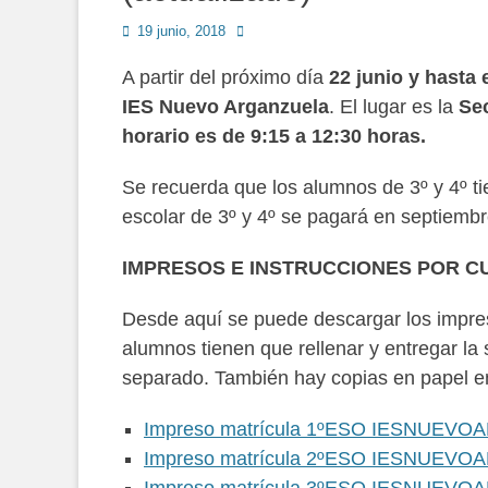
Publicado
Autor
19 junio, 2018
en
A partir del próximo día
22 junio y hasta e
IES Nuevo Arganzuela
. El lugar es la
Sec
horario es de 9:15 a 12:30 horas.
Se recuerda que los alumnos de 3º y 4º tie
escolar de 3º y 4º se pagará en septiembr
IMPRESOS E INSTRUCCIONES POR C
Desde aquí se puede descargar los impres
alumnos tienen que rellenar y entregar l
separado. También hay copias en papel en
Impreso matrícula 1ºESO IESNUEVO
Impreso matrícula 2ºESO IESNUEVO