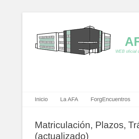
AF
WEB oficial 
Menú principal
Saltar
Inicio
La AFA
ForgEncuentros
al
contenido
Matriculación, Plazos, T
(actualizado)