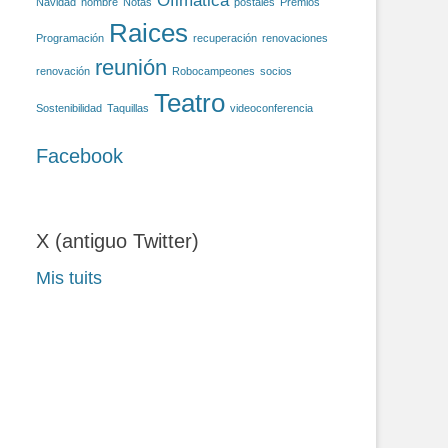
Ofimática
Navidad
nombre
Notas
postales
Premios
Raices
Programación
recuperación
renovaciones
reunión
renovación
Robocampeones
socios
Teatro
Sostenibilidad
Taquillas
videoconferencia
Facebook
X (antiguo Twitter)
Mis tuits