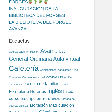
FORGES
INAUGURACIÓN DE LA
BIBLIOTECA DEL FORGES
LA BIBLIOTECA DEL FORGES
AVANZA
Etiquetas
Asamblea
ajedrez
altas
Ampliación
General Ordinaria
Aula virtual
Cafetería
Calificaciones
candidatos
Cine
Concurso
Coronavirus
covid
COVID-19
Dirección
escuela de familias
Elecciones
estudio
Inglés
Formulario
Horarios
Inicio
curso
Inscripción
IPAFD
Irlanda
Jornada de
Licitación
Matriculación
puertas abiertas