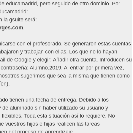
 de educamadrid, pero seguido de otro dominio. Por
educamadrid:
n la gsuite será:
orges.com
,
nicarse con el profesorado. Se generaron estas cuentas
abajaron y trabajan con ellas. Los que no lo hayan
il de Google y elegir:
Añadir otra cuenta
. Introducen su
a contraseña: Alumno.2019. Al entrar por primera vez,
y nosotros sugerimos que sea la misma que tienen como
íen).
do tienen una fecha de entrega. Debido a los
de alumnado sin haber utilizado su usuario y
lexibles. Toda esta situación así lo requiere. No
vuestros hijos e hijas realicen las tareas
en del proceso de aprendizaje.