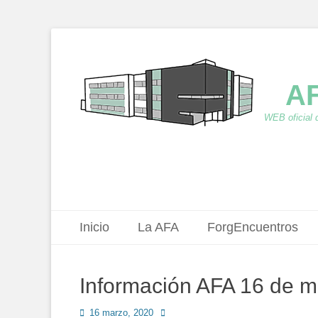
AF
WEB oficial 
Menú principal
Saltar
Inicio
La AFA
ForgEncuentros
al
contenido
Información AFA 16 de 
Publicado
Autor
16 marzo, 2020