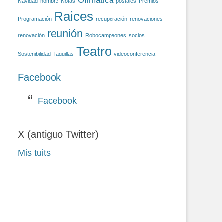
Ofimática
Navidad
nombre
Notas
postales
Premios
Raices
Programación
recuperación
renovaciones
reunión
renovación
Robocampeones
socios
Teatro
Sostenibilidad
Taquillas
videoconferencia
Facebook
Facebook
X (antiguo Twitter)
Mis tuits