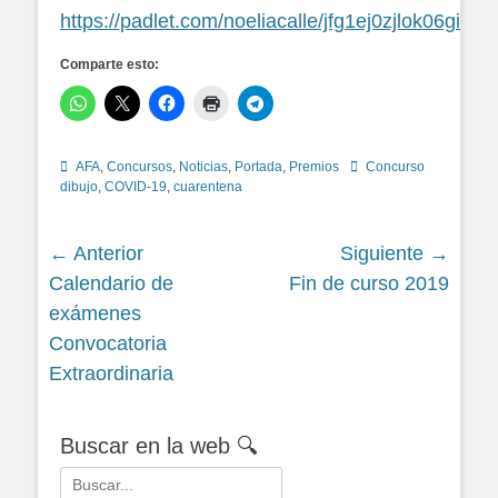
https://padlet.com/noeliacalle/jfg1ej0zjlok06gi
Comparte esto:
Categorías
Etiquetas
AFA
,
Concursos
,
Noticias
,
Portada
,
Premios
Concurso
dibujo
,
COVID-19
,
cuarentena
Navegación
← Anterior
Siguiente →
Siguiente
Siguiente
Calendario de
Fin de curso 2019
de
entrada:
entrada:
exámenes
entradas
Convocatoria
Extraordinaria
Buscar en la web 🔍
Buscar: