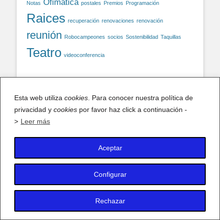
Ofimática
Notas
postales
Premios
Programación
Raices
recuperación
renovaciones
renovación
reunión
Robocampeones
socios
Sostenibilidad
Taquillas
Teatro
videoconferencia
Facebook
Esta web utiliza
cookies
. Para conocer nuestra política de
privacidad y
cookies
por favor haz click a continuación -
Facebook
>
Leer más
Aceptar
X (antiguo Twitter)
Mis tuits
Configurar
Rechazar
Copyright © 2026
AFA IES Antonio Fraguas – Forges
. Todos los
derechos reservados.
Política de privacidad y Cookies