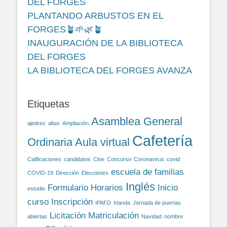
DEL FORGES
PLANTANDO ARBUSTOS EN EL
FORGES🪴🌱🌿🪴
INAUGURACIÓN DE LA BIBLIOTECA
DEL FORGES
LA BIBLIOTECA DEL FORGES AVANZA
Etiquetas
Asamblea General
ajedrez
altas
Ampliación
Cafetería
Ordinaria
Aula virtual
Calificaciones
candidatos
Cine
Concurso
Coronavirus
covid
escuela de familias
COVID-19
Dirección
Elecciones
Inglés
Formulario
Horarios
Inicio
estudio
curso
Inscripción
IPAFD
Irlanda
Jornada de puertas
Licitación
Matriculación
abiertas
Navidad
nombre