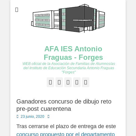
AFA IES Antonio
Fraguas - Forges
WEB oficial de la Asociación de Familias de Alumnos/as
del Instituto de Educación Secundaria Antonio Fraguas
"Forges"
Facebook
Twitter
Feed
YouTube
Instagram
Ganadores concurso de dibujo reto
pre-post cuarentena
Publicado
Autor
23 junio, 2020
en
Tras cerrarse el plazo de entrega de este
concurso propuesto por el departamento