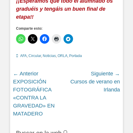
¡¡Esperamos que todo el alumnado os
graduéis y tengáis un buen final de
etapa!!
Comparte esto:
Categorías
AFA
,
Circular
,
Noticias
,
ORLA
,
Portada
Navegación
← Anterior
Siguiente →
Siguiente
Siguiente
EXPOSICIÓN
Cursos de verano en
de
entrada:
entrada:
FOTOGRÁFICA
Irlanda
entradas
«CONTRA LA
GRAVEDAD» EN
MATADERO