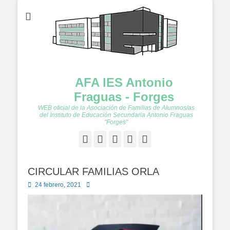
AFA IES Antonio
Fraguas - Forges
WEB oficial de la Asociación de Familias de Alumnos/as
del Instituto de Educación Secundaria Antonio Fraguas
"Forges"
Facebook
Twitter
Feed
YouTube
Instagram
CIRCULAR FAMILIAS ORLA
Publicado
Autor
24 febrero, 2021
en