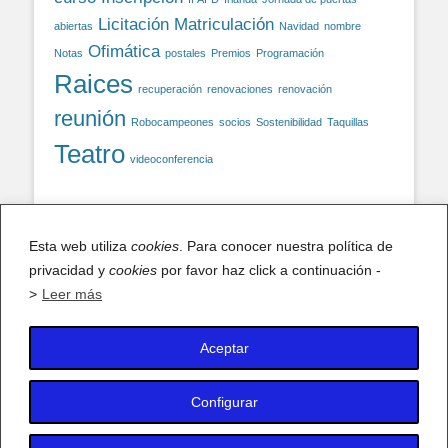
Licitación
Matriculación
abiertas
Navidad
nombre
Ofimática
Notas
postales
Premios
Programación
Raices
recuperación
renovaciones
renovación
reunión
Robocampeones
socios
Sostenibilidad
Taquillas
Teatro
videoconferencia
Facebook
Esta web utiliza
cookies
. Para conocer nuestra política de
privacidad y
cookies
por favor haz click a continuación -
Facebook
>
Leer más
Aceptar
X (antiguo Twitter)
Mis tuits
Configurar