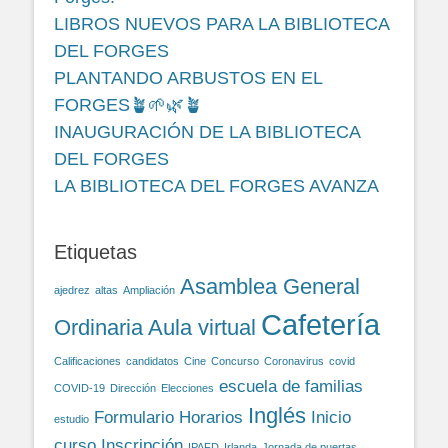
LIBROS NUEVOS PARA LA BIBLIOTECA
DEL FORGES
PLANTANDO ARBUSTOS EN EL
FORGES🪴🌱🌿🪴
INAUGURACIÓN DE LA BIBLIOTECA
DEL FORGES
LA BIBLIOTECA DEL FORGES AVANZA
Etiquetas
Asamblea General
ajedrez
altas
Ampliación
Cafetería
Ordinaria
Aula virtual
Calificaciones
candidatos
Cine
Concurso
Coronavirus
covid
escuela de familias
COVID-19
Dirección
Elecciones
Inglés
Formulario
Horarios
Inicio
estudio
curso
Inscripción
IPAFD
Irlanda
Jornada de puertas