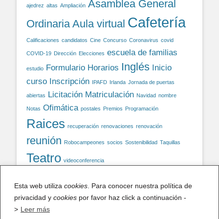
Asamblea General
ajedrez
altas
Ampliación
Cafetería
Ordinaria
Aula virtual
Calificaciones
candidatos
Cine
Concurso
Coronavirus
covid
escuela de familias
COVID-19
Dirección
Elecciones
Inglés
Formulario
Horarios
Inicio
estudio
curso
Inscripción
IPAFD
Irlanda
Jornada de puertas
Licitación
Matriculación
abiertas
Navidad
nombre
Ofimática
Notas
postales
Premios
Programación
Raices
recuperación
renovaciones
renovación
reunión
Robocampeones
socios
Sostenibilidad
Taquillas
Teatro
videoconferencia
Esta web utiliza
cookies
. Para conocer nuestra política de
Facebook
privacidad y
cookies
por favor haz click a continuación -
>
Leer más