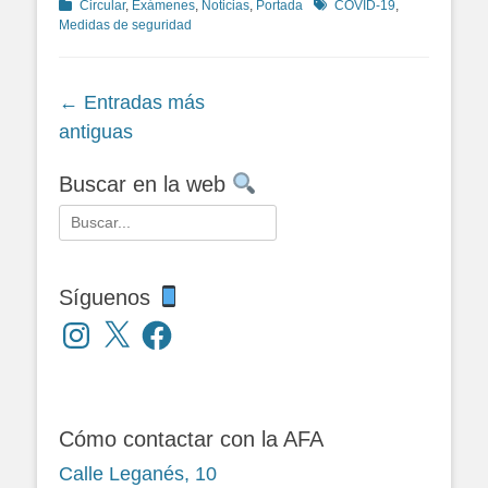
Categorías
Etiquetas
Circular
,
Exámenes
,
Noticias
,
Portada
COVID-19
,
Medidas de seguridad
Navegación
←
Entradas más
de
antiguas
entradas
Buscar en la web
Buscar:
Síguenos
Instagram
X
Facebook
Cómo contactar con la AFA
Calle Leganés, 10