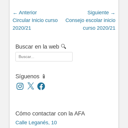
Navegación
← Anterior
Siguiente →
Siguiente
Siguiente
Circular Inicio curso
Consejo escolar inicio
de
entrada:
entrada:
2020/21
curso 2020/21
entradas
Buscar en la web 🔍
Buscar:
Síguenos 📱
Instagram
X
Facebook
Cómo contactar con la AFA
Calle Leganés, 10