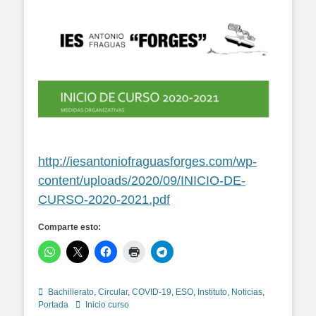
http://iesantoniofraguasforges.com/wp-
content/uploads/2020/09/INICIO-DE-
CURSO-2020-2021.pdf
Comparte esto:
Categorías
Bachillerato
,
Circular
,
COVID-19
,
ESO
,
Instituto
,
Noticias
,
Etiquetas
Portada
Inicio curso