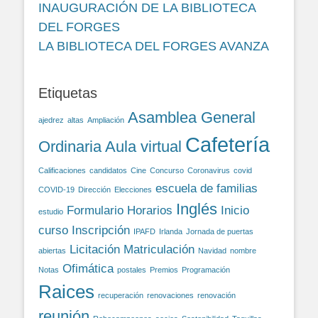
INAUGURACIÓN DE LA BIBLIOTECA
DEL FORGES
LA BIBLIOTECA DEL FORGES AVANZA
Etiquetas
Asamblea General
ajedrez
altas
Ampliación
Cafetería
Ordinaria
Aula virtual
Calificaciones
candidatos
Cine
Concurso
Coronavirus
covid
escuela de familias
COVID-19
Dirección
Elecciones
Inglés
Formulario
Horarios
Inicio
estudio
curso
Inscripción
IPAFD
Irlanda
Jornada de puertas
Licitación
Matriculación
abiertas
Navidad
nombre
Ofimática
Notas
postales
Premios
Programación
Raices
recuperación
renovaciones
renovación
reunión