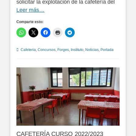
solicitar la explotación de la cafetería del
Leer más…
Comparte esto:
Categorías
Cafeteria
,
Concursos
,
Forges
,
Instituto
,
Noticias
,
Portada
CAFETERÍA CURSO 2022/2023