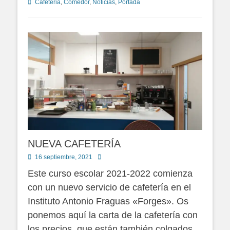
Categorías
Cafeteria
,
Comedor
,
Noticias
,
Portada
NUEVA CAFETERÍA
Publicado
Autor
16 septiembre, 2021
en
Este curso escolar 2021-2022 comienza
con un nuevo servicio de cafetería en el
Instituto Antonio Fraguas «Forges». Os
ponemos aquí la carta de la cafetería con
los precios, que están también colgados