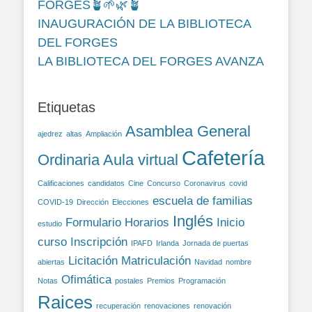
FORGES🪴🌱🌿🪴
INAUGURACIÓN DE LA BIBLIOTECA
DEL FORGES
LA BIBLIOTECA DEL FORGES AVANZA
Etiquetas
Asamblea General
ajedrez
altas
Ampliación
Cafetería
Ordinaria
Aula virtual
Calificaciones
candidatos
Cine
Concurso
Coronavirus
covid
escuela de familias
COVID-19
Dirección
Elecciones
Inglés
Formulario
Horarios
Inicio
estudio
curso
Inscripción
IPAFD
Irlanda
Jornada de puertas
Licitación
Matriculación
abiertas
Navidad
nombre
Ofimática
Notas
postales
Premios
Programación
Raices
recuperación
renovaciones
renovación