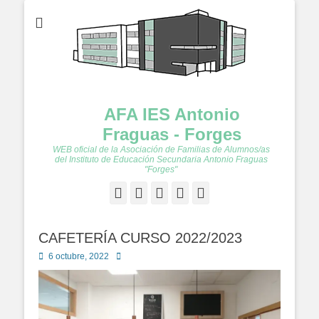
AFA IES Antonio
Fraguas - Forges
WEB oficial de la Asociación de Familias de Alumnos/as
del Instituto de Educación Secundaria Antonio Fraguas
"Forges"
Facebook
Twitter
Feed
YouTube
Instagram
CAFETERÍA CURSO 2022/2023
Publicado
Autor
6 octubre, 2022
en