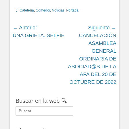
Categorías
Cafeteria
,
Comedor
,
Noticias
,
Portada
Navegación
← Anterior
Siguiente →
Siguiente
Siguiente
UNA GRIETA. SELFIE
CANCELACIÓN
de
entrada:
entrada:
ASAMBLEA
entradas
GENERAL
ORDINARIA DE
ASOCIAD@S DE LA
AFA DEL 20 DE
OCTUBRE DE 2022
Buscar en la web 🔍
Buscar: