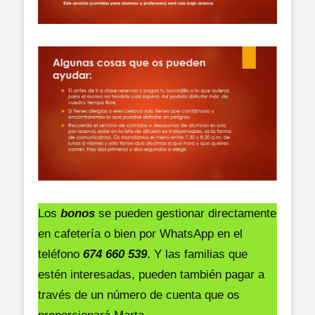
Los
bonos
se pueden gestionar directamente
en cafetería o bien por WhatsApp en el
teléfono
674 660 539
. Y las familias que
estén interesadas, pueden también pagar a
través de un número de cuenta que os