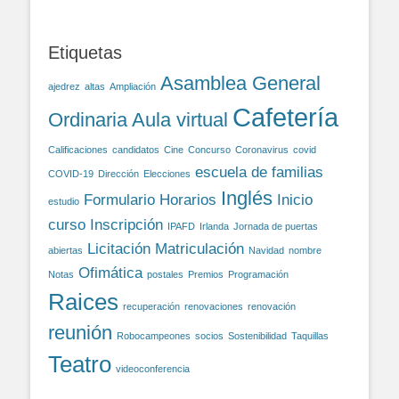
Etiquetas
Asamblea General
ajedrez
altas
Ampliación
Cafetería
Ordinaria
Aula virtual
Calificaciones
candidatos
Cine
Concurso
Coronavirus
covid
escuela de familias
COVID-19
Dirección
Elecciones
Inglés
Formulario
Horarios
Inicio
estudio
curso
Inscripción
IPAFD
Irlanda
Jornada de puertas
Licitación
Matriculación
abiertas
Navidad
nombre
Ofimática
Notas
postales
Premios
Programación
Raices
recuperación
renovaciones
renovación
reunión
Robocampeones
socios
Sostenibilidad
Taquillas
Teatro
videoconferencia