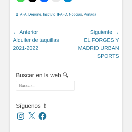
Categorías
AFA
,
Deporte
,
Instituto
,
IPAFD
,
Noticias
,
Portada
Navegación
← Anterior
Siguiente →
Siguiente
Siguiente
Alquiler de taquillas
EL FORGES Y
de
entrada:
entrada:
2021-2022
MADRID URBAN
entradas
SPORTS
Buscar en la web 🔍
Buscar:
Síguenos 📱
Instagram
X
Facebook