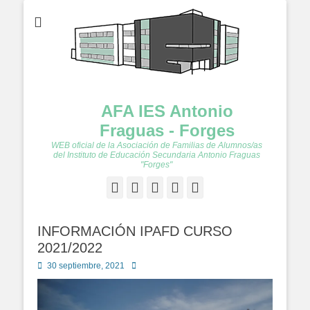
AFA IES Antonio
Fraguas - Forges
WEB oficial de la Asociación de Familias de Alumnos/as
del Instituto de Educación Secundaria Antonio Fraguas
"Forges"
Facebook
Twitter
Feed
YouTube
Instagram
INFORMACIÓN IPAFD CURSO
2021/2022
Publicado
Autor
30 septiembre, 2021
en